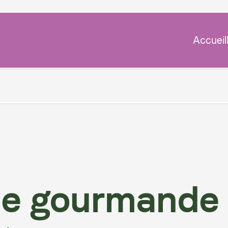
Accueil
pause
?
de gourmande