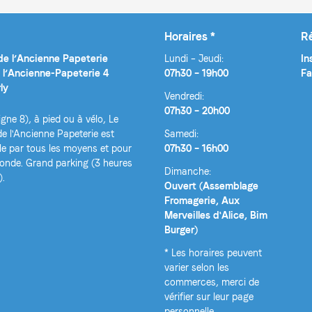
Horaires *
R
e l’Ancienne Papeterie
Lundi – Jeudi:
In
 l’Ancienne-Papeterie 4
07h30 – 19h00
Fa
ly
Vendredi:
07h30 – 20h00
igne 8), à pied ou à vélo, Le
e l'Ancienne Papeterie est
Samedi:
le par tous les moyens et pour
07h30 – 16h00
monde. Grand parking (3 heures
Dimanche:
).
Ouvert (Assemblage
Fromagerie, Aux
Merveilles d'Alice, Bim
Burger)
* Les horaires peuvent
varier selon les
commerces, merci de
vérifier sur leur page
personnelle