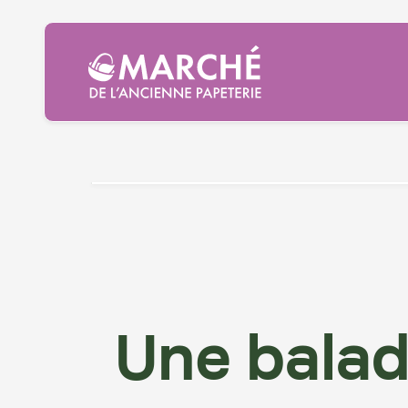
Envie d'une 
gourmande 
Une bala