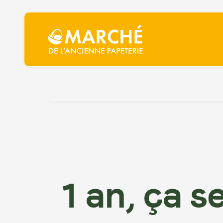
1 an, ça se f
grand!
1 an, ça s